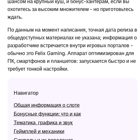
шансом на крупный куш, и бонус-хантерам, если вы
охотитесь за высоким множителем - но приготовьтесь
ждать.
По данным на момент написания, точная дата релиза в
общедоступных материалах не указана; информация о
разработчике встречается внутри игровых порталов -
обычно это Felix Gaming. Аппарат оптимизирован для
ПК, смартфонов и планшетов: запускается быстро и не
требует тонкой настройки.
Навигатор
Общая информация о слоте
Бонусные функции: что и как
Тематика, графика и звук
Геймплей и меxаники