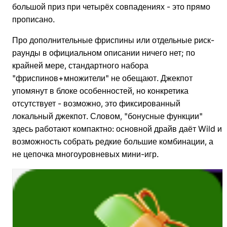
большой приз при четырёх совпадениях - это прямо
прописано.
Про дополнительные фриспины или отдельные риск-
раунды в официальном описании ничего нет; по
крайней мере, стандартного набора
"фриспинов+множители" не обещают. Джекпот
упомянут в блоке особенностей, но конкретика
отсутствует - возможно, это фиксированный
локальный джекпот. Словом, "бонусные функции"
здесь работают компактно: основной драйв даёт Wild и
возможность собрать редкие большие комбинации, а
не цепочка многоуровневых мини-игр.