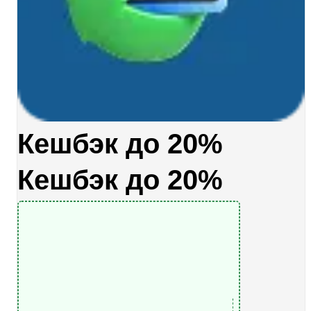
Кешбэк до 20%
Кешбэк до 20%