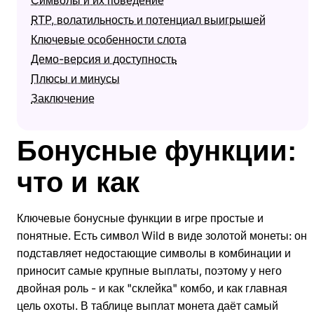
Символы и их поведение
RTP, волатильность и потенциал выигрышей
Ключевые особенности слота
Демо-версия и доступность
Плюсы и минусы
Заключение
Бонусные функции:
что и как
Ключевые бонусные функции в игре простые и
понятные. Есть символ Wild в виде золотой монеты: он
подставляет недостающие символы в комбинации и
приносит самые крупные выплаты, поэтому у него
двойная роль - и как "склейка" комбо, и как главная
цель охоты. В таблице выплат монета даёт самый