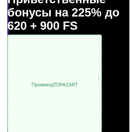
бонусы на 225% до
620 + 900 FS
Промокод
TOPAZART