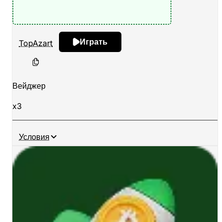
Играть
TopAzart
Вейджер
x3
Условия
По понедельникам доступен еженедельный кэшбэк:
от 1000 USD проигрыша — 5%
от 5000 USD — 7%
от
25 000 USD — 10%
Вейджер — x3.