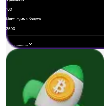
100
Макс. сумма бонуса
2500
Условия
Приветственный бонус для всех новичков