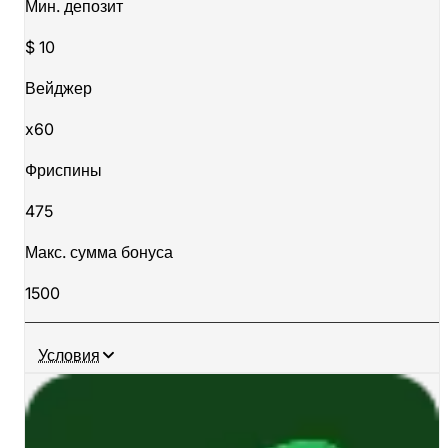
Мин. депозит
$ 10
Вейджер
x60
Фриспины
475
Макс. сумма бонуса
1500
Условия
Приветственный пакет включает 5 бонусов на первые
пять депозитов: