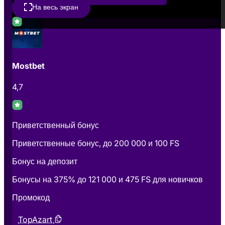
4,3
На весь экран
Mostbet
4,7
Приветственный бонус
Приветственные бонус, до 200 000 и 100 FS
Бонус на депозит
Бонусы на 375% до 121 000 и 475 FS для новичков
Промокод
TopAzart