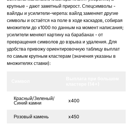
крупные - дают заметный прирост. Спецсимволы -
вайлды и усилители-черепа: вайлд заменяет другие
символы и остаётся на поле в ходе каскадов, собирая
множители до x1000 по данным на момент написания;
усилители меняют картину на барабанах - от
превращения символов до взрыва и удаления. Для
удобства привожу ориентировочную таблицу выплат
по самым крупным кластерам (значения указаны в
множителях ставки):
Выплата при большом
Символ
кластере (14+)
Красный/Зеленый/
x400
Синий камни
Розовый камень
x450