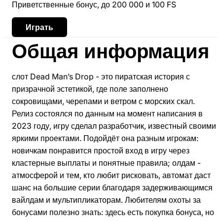
Приветственные бонус, до 200 000 и 100 FS
Играть
Общая информация
слот Dead Man’s Drop - это пиратская история с
призрачной эстетикой, где поле заполнено
сокровищами, черепами и ветром с морских скал.
Релиз состоялся по данным на момент написания в
2023 году, игру сделал разработчик, известный своими
яркими проектами. Подойдёт она разным игрокам:
новичкам понравится простой вход в игру через
кластерные выплаты и понятные правила; олдам -
атмосферой и тем, кто любит рисковать, автомат даст
шанс на большие серии благодаря задерживающимся
вайлдам и мультипликаторам. Любителям охоты за
бонусами полезно знать: здесь есть покупка бонуса, но