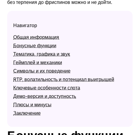
без терпения до фриспинов можно и не дойти.
Навигатор
Общая информация
Бонусные функции
Тематика, графика и звук
Геймплей и меxаники
Символы и их поведение
RTP, волатильность и потенциал выигрышей
Ключевые особенности слота
Демо-версия и доступность
Плюсы и минусы
Заключение