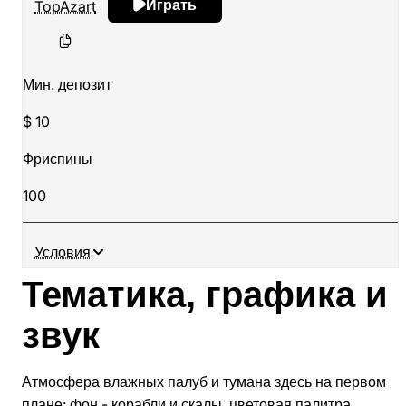
Играть
TopAzart
Мин. депозит
$ 10
Фриспины
100
Условия
Тематика, графика и
Необходимо установить приложение и провести через
него транзакцию на любую сумму.
звук
Атмосфера влажных палуб и тумана здесь на первом
плане: фон - корабли и скалы, цветовая палитра