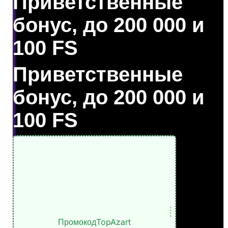
Приветственные
бонус, до 200 000 и
100 FS
Приветственные
бонус, до 200 000 и
100 FS
Промокод
TopAzart