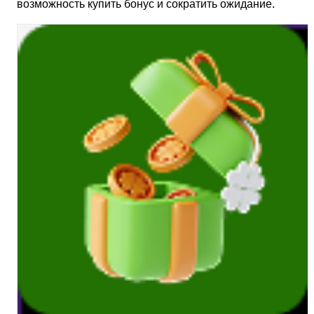
возможность купить бонус и сократить ожидание.