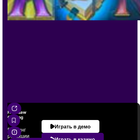
Hacksaw
Gaming
Играть в демо
Рейтинг
редакции
Играть в казино