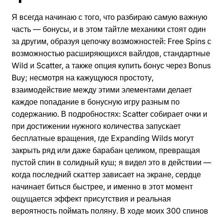
Я всегда начинаю с того, что разбираю самую важную
часть — бонусы, и в этом тайтле механики стоят один
за другим, образуя цепочку возможностей: Free Spins с
возможностью расширяющихся вайлдов, стандартные
Wild и Scatter, а также опция купить бонус через Bonus
Buy; несмотря на кажущуюся простоту,
взаимодействие между этими элементами делает
каждое попадание в бонусную игру разным по
содержанию. В подробностях: Scatter собирает очки и
при достижении нужного количества запускает
бесплатные вращения, где Expanding Wilds могут
закрыть ряд или даже барабан целиком, превращая
пустой спин в солидный куш; я видел это в действии —
когда последний скаттер зависает на экране, сердце
начинает биться быстрее, и именно в этот момент
ощущается эффект присутствия и реальная
вероятность поймать поляну. В ходе моих 300 спинов