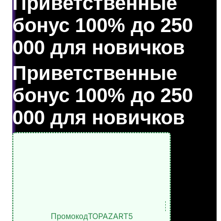
Приветственные
бонус 100% до 250
000 для новичков
Приветственные
бонус 100% до 250
000 для новичков
Промокод
TOPAZART5