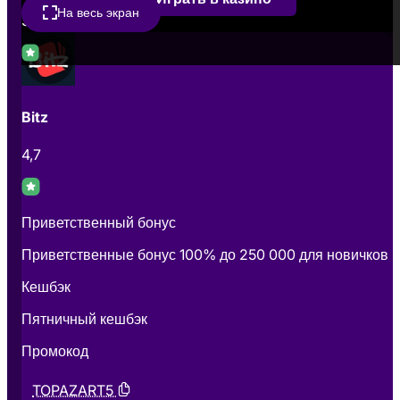
На весь экран
3,9
Bitz
4,7
Приветственный бонус
Приветственные бонус 100% до 250 000 для новичков
Кешбэк
Пятничный кешбэк
Промокод
TOPAZART5