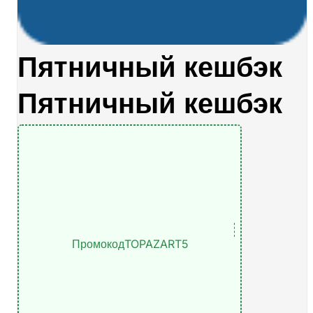
Пятничный кешбэк
Пятничный кешбэк
Промокод
TOPAZART5