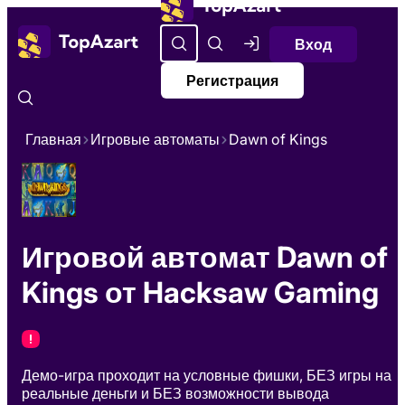
Вход
Регистрация
Главная
Игровые автоматы
Dawn of Kings
Игровой автомат Dawn of
Kings от Hacksaw Gaming
Демо-игра проходит на условные фишки,
БЕЗ игры на
реальные деньги
и
БЕЗ возможности вывода