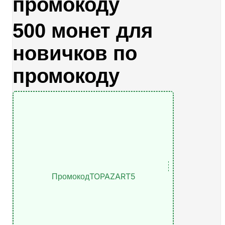
промокоду
500 монет для
новичков по
промокоду
Промокод
TOPAZART5