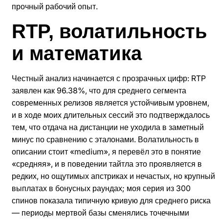
прочный рабочий опыт.
RTP, волатильность
и математика
Честный анализ начинается с прозрачных цифр: RTP
заявлен как 96.38%, что для среднего сегмента
современных релизов является устойчивым уровнем,
и в ходе моих длительных сессий это подтверждалось
тем, что отдача на дистанции не уходила в заметный
минус по сравнению с эталонами. Волатильность в
описании стоит «medium», я перевёл это в понятие
«средняя», и в поведении тайтла это проявляется в
редких, но ощутимых апстриках и нечастых, но крупный
выплатах в бонусных раундах; моя серия из 300
спинов показала типичную кривую для среднего риска
— периоды мертвой базы сменялись точечными