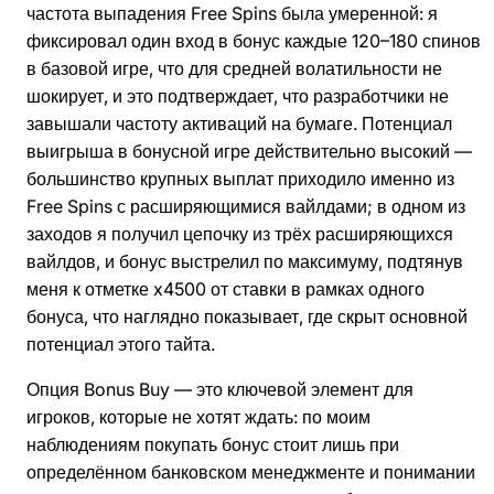
частота выпадения Free Spins была умеренной: я
фиксировал один вход в бонус каждые 120–180 спинов
в базовой игре, что для средней волатильности не
шокирует, и это подтверждает, что разработчики не
завышали частоту активаций на бумаге. Потенциал
выигрыша в бонусной игре действительно высокий —
большинство крупных выплат приходило именно из
Free Spins с расширяющимися вайлдами; в одном из
заходов я получил цепочку из трёх расширяющихся
вайлдов, и бонус выстрелил по максимуму, подтянув
меня к отметке x4500 от ставки в рамках одного
бонуса, что наглядно показывает, где скрыт основной
потенциал этого тайта.
Опция Bonus Buy — это ключевой элемент для
игроков, которые не хотят ждать: по моим
наблюдениям покупать бонус стоит лишь при
определённом банковском менеджменте и понимании