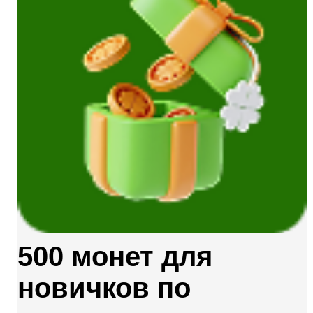
500 монет для
новичков по