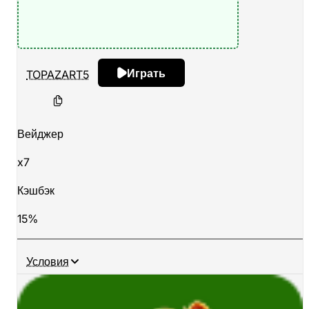
Играть
TOPAZART5
Вейджер
x7
Кэшбэк
15%
Условия
Каждую пятницу казино возвращает вам кешбэк до