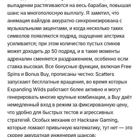
выпадении растягиваются на весь барабан, повышая
шанс на многополосную выплату. Я заметил, что
анимация вайлдов аккуратно синхронизирована с
музыкальными акцентами, и когда несколько таких
символов появляются подряд, ощущение апстрика
усиливается; при этом количество пустых спинов
может доходить до 50 подряд, и в такие моменты
адреналин сменяется раздражением, особенно если
ставка высокая. Все бонусные функции, включая Free
Spins и Bonus Buy, прописаны честно: Scatters
запускают бесплатные вращения, во время которых
Expanding Wilds работают более активно и могут
генерировать многие крупные комбинации, а Buy даёт
немедленный вход в режим за фиксированную цену,
что удобно для быстрых тестов и агрессивных
стратегий. Особых механик от Hacksaw Gaming,
которые ломают привычную математику, тут нет — это
скорее аккуратная инженерия шансов: