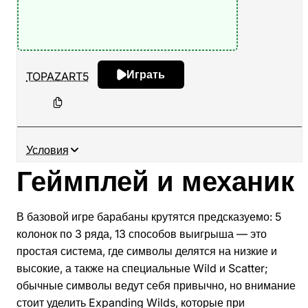
Играть
TOPAZART5
Условия
Геймплей и механик
Для активации бонуса необходимо ввести промокод в
специальное поле на официальном сайте казино.
В базовой игре барабаны крутятся предсказуемо: 5
колонок по 3 ряда, 13 способов выигрыша — это
простая система, где символы делятся на низкие и
высокие, а также на специальные Wild и Scatter;
обычные символы ведут себя привычно, но внимание
стоит уделить Expanding Wilds, которые при