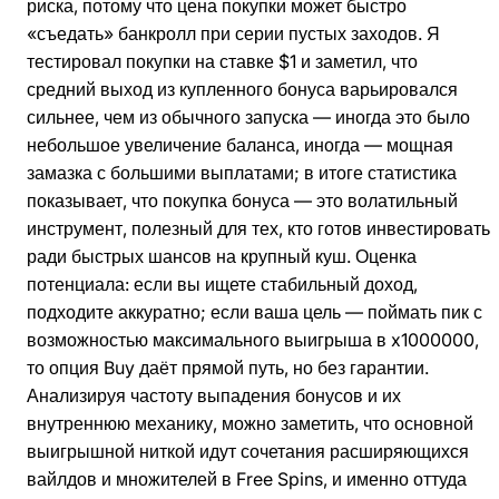
риска, потому что цена покупки может быстро
«съедать» банкролл при серии пустых заходов. Я
тестировал покупки на ставке $1 и заметил, что
средний выход из купленного бонуса варьировался
сильнее, чем из обычного запуска — иногда это было
небольшое увеличение баланса, иногда — мощная
замазка с большими выплатами; в итоге статистика
показывает, что покупка бонуса — это волатильный
инструмент, полезный для тех, кто готов инвестировать
ради быстрых шансов на крупный куш. Оценка
потенциала: если вы ищете стабильный доход,
подходите аккуратно; если ваша цель — поймать пик с
возможностью максимального выигрыша в x1000000,
то опция Buy даёт прямой путь, но без гарантии.
Анализируя частоту выпадения бонусов и их
внутреннюю механику, можно заметить, что основной
выигрышной ниткой идут сочетания расширяющихся
вайлдов и множителей в Free Spins, и именно оттуда