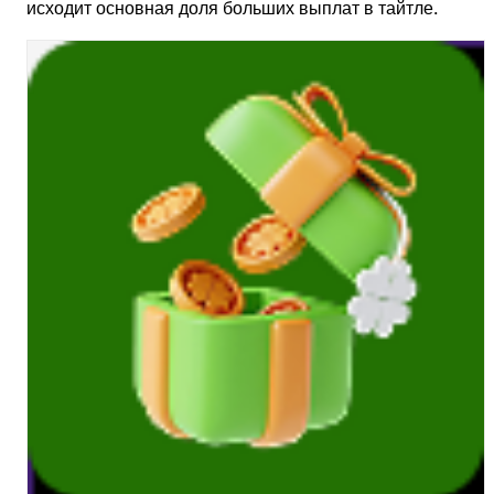
исходит основная доля больших выплат в тайтле.