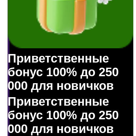
Приветственные
бонус 100% до 250
000 для новичков
Приветственные
бонус 100% до 250
000 для новичков