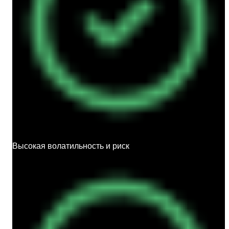
Высокая волатильность и риск