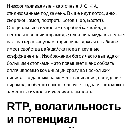
Низкооплачиваемые - карточные J-Q-K-A,
стилизованные под камень. Выше идут лотос, анкх,
скорпион, змея, портреты богов (Гор, Бастет).
Специальные символы - скарабей как вайлд и
несколько версий пирамиды: одна пирамида выступает
как скаттер и запускает фриспины, другая в таблице
имеет свойства вайлда/скаттера и крупные
коэффициенты. Изображения богов часто выпадают
большими стопками - это повышает шанс собрать
оплачиваемые комбинации сразу на нескольких
линиях. По данным на момент написания, поведение
пирамид особенно важно в бонусе - одна из них может
заменить символы и увеличить выплаты.
RTP, волатильность
и потенциал