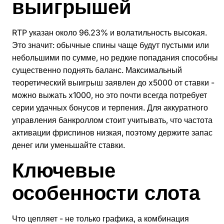
выигрышей
RTP указан около 96.23% и волатильность высокая.
Это значит: обычные спины чаще будут пустыми или
небольшими по сумме, но редкие попадания способны
существенно поднять баланс. Максимальный
теоретический выигрыш заявлен до x5000 от ставки -
можно выжать x1000, но это почти всегда потребует
серии удачных бонусов и терпения. Для аккуратного
управления банкроллом стоит учитывать, что частота
активации фриспинов низкая, поэтому держите запас
денег или уменьшайте ставки.
Ключевые
особенности слота
Что цепляет - не только графика, а комбинация