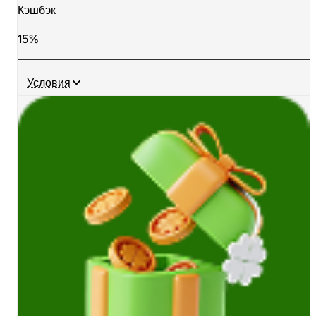
Кэшбэк
15%
Условия
Каждую пятницу казино возвращает вам кешбэк до
15% — чем выше ваш уровень лояльности, тем
больше процент.
Отыгрывается он с вейджером x7 и
только в слотах из раздела «Отыгрыш бонуса» (можно
найти в боковом меню: Казино → Отыгрыш бонуса),
кроме нескольких исключённых игр.
На активацию
кешбэка даётся 3 дня, а на отыгрыш — ещё 2 дня.
Кампания обнуляется один раз в месяц.