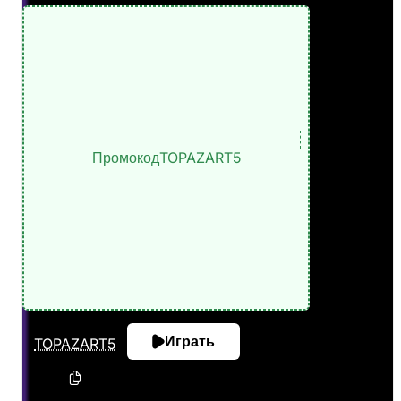
Промокод
TOPAZART5
Играть
TOPAZART5