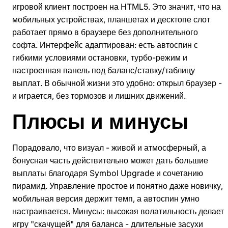
игровой клиент построен на HTML5. Это значит, что на
мобильных устройствах, планшетах и десктопе слот
работает прямо в браузере без дополнительного
софта. Интерфейс адаптирован: есть автоспин с
гибкими условиями остановки, турбо-режим и
настроенная панель под баланс/ставку/таблицу
выплат. В обычной жизни это удобно: открыл браузер -
и играется, без тормозов и лишних движений.
Плюсы и минусы
Порадовало, что визуал - живой и атмосферный, а
бонусная часть действительно может дать большие
выплаты благодаря Symbol Upgrade и сочетанию
пирамид. Управление простое и понятно даже новичку,
мобильная версия держит темп, а автоспин умно
настраивается. Минусы: высокая волатильность делает
игру "скачущей" для баланса - длительные засухи