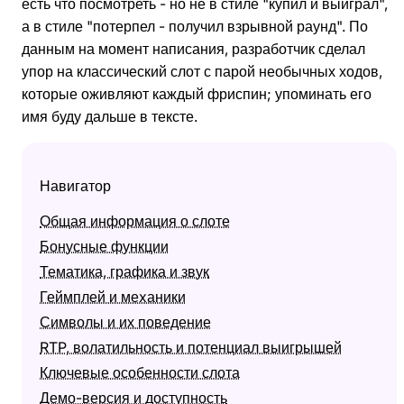
есть что посмотреть - но не в стиле "купил и выиграл",
а в стиле "потерпел - получил взрывной раунд". По
данным на момент написания, разработчик сделал
упор на классический слот с парой необычных ходов,
которые оживляют каждый фриспин; упоминать его
имя буду дальше в тексте.
Навигатор
Общая информация о слоте
Бонусные функции
Тематика, графика и звук
Геймплей и меxаники
Символы и их поведение
RTP, волатильность и потенциал выигрышей
Ключевые особенности слота
Демо-версия и доступность