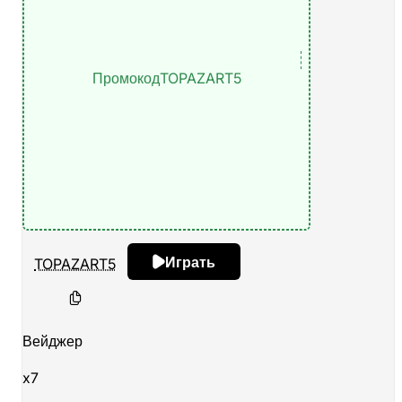
Промокод
TOPAZART5
Играть
TOPAZART5
Вейджер
x7