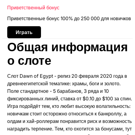
Приветственный бонус
Приветственные бонус 100% до 250 000 для новичков
Играть
Общая информация
о слоте
Слот Dawn of Egypt - релиз 20 февраля 2020 года в
древнеегипетской тематике: храмы, боги и золото.
Поле стандартное - 5 барабанов, 3 ряда и 10
фиксированных линий, ставка от $0.10 до $100 за спин.
Игра подойдёт тем, кто любит высокую волатильность:
новичкам стоит осторожно относиться к банкроллу, а
олдам и хай-роллерам понравится риск и возможность
наградить терпение. Тем, кто охотится за бонусами, тут