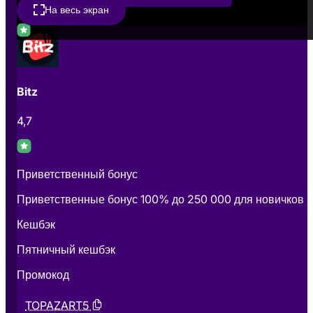
4,3
На весь экран
Bitz
4,7
Приветственный бонус
Приветственные бонус 100% до 250 000 для новичков
Кешбэк
Пятничный кешбэк
Промокод
TOPAZART5