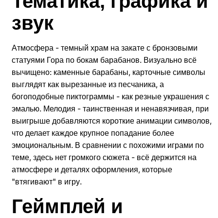
Тематика, графика и
Для активации бонуса необходимо ввести промокод в
специальное поле на официальном сайте казино.
звук
Атмосфера - темный храм на закате с бронзовыми
статуями Гора по бокам барабанов. Визуально всё
вычищено: каменные барабаны, карточные символы
выглядят как вырезанные из песчаника, а
богоподобные пиктограммы - как резные украшения с
эмалью. Мелодия - таинственная и ненавязчивая, при
выигрыше добавляются короткие анимации символов,
что делает каждое крупное попадание более
эмоциональным. В сравнении с похожими играми по
теме, здесь нет громкого сюжета - всё держится на
атмосфере и деталях оформления, которые
"втягивают" в игру.
Геймплей и