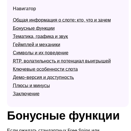
Навигатор
Общая информация о слоте: кто, что и зачем
Бонусные функции
Тематика, графика и звук
Геймплей и меxаники
Символы и их поведение
RTP, волатильность и потенциал выигрышей
Ключевые особенности слота
Демо-версия и доступность
Плюсы и минусы
Заключение
Бонусные функции
Если ожидать стандартных Free Spins или