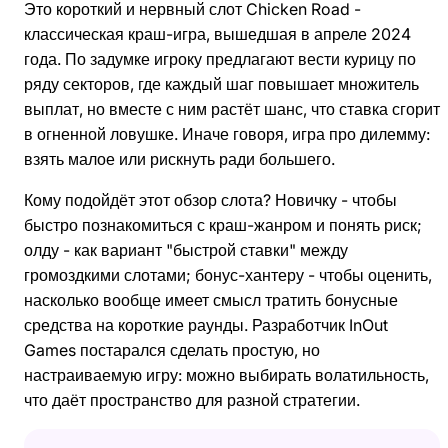
Это короткий и нервный слот Chicken Road -
классическая краш-игра, вышедшая в апреле 2024
года. По задумке игроку предлагают вести курицу по
ряду секторов, где каждый шаг повышает множитель
выплат, но вместе с ним растёт шанс, что ставка сгорит
в огненной ловушке. Иначе говоря, игра про дилемму:
взять малое или рискнуть ради большего.
Кому подойдёт этот обзор слота? Новичку - чтобы
быстро познакомиться с краш-жанром и понять риск;
олду - как вариант "быстрой ставки" между
громоздкими слотами; бонус-хантеру - чтобы оценить,
насколько вообще имеет смысл тратить бонусные
средства на короткие раунды. Разработчик InOut
Games постарался сделать простую, но
настраиваемую игру: можно выбирать волатильность,
что даёт пространство для разной стратегии.