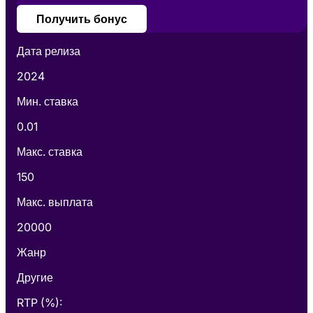
Получить бонус
Дата релиза
2024
Мин. ставка
0.01
Макс. ставка
150
Макс. выплата
20000
Жанр
Другие
RTP (%):