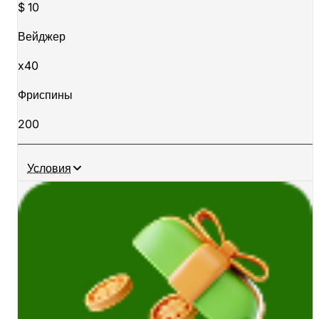
$ 10
Вейджер
x40
Фриспины
200
Условия
Второй бонус для новичков. Максимальное количество
FS — 200 штук. Вейджер для FS — x50, для основного
бонуса — х40.