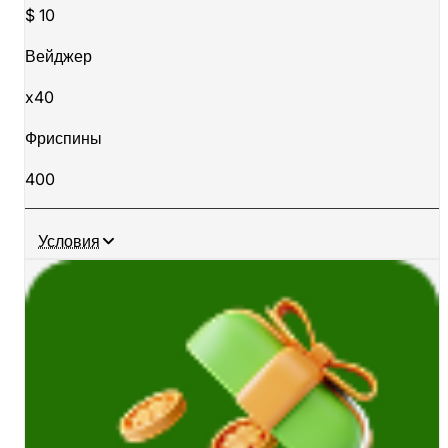
$ 10
Вейджер
x40
Фриспины
400
Условия
Первый бонус для новых пользователей казино.
Доступен один раз. Количество FS может быть разным
— до 400 штук. Вейджер для FS — x50, для основного
бонуса — х40.