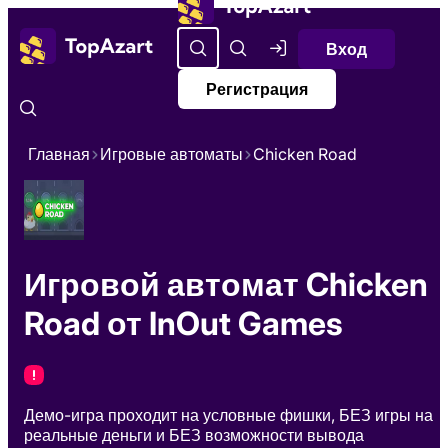
Вход
Регистрация
Главная
Игровые автоматы
Chicken Road
Игровой автомат Chicken
Road от InOut Games
Демо-игра проходит на условные фишки,
БЕЗ игры на
реальные деньги
и
БЕЗ возможности вывода