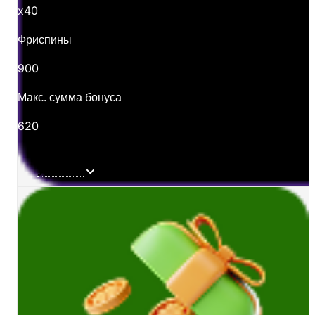
x40
Фриспины
900
Макс. сумма бонуса
620
Условия
Приветственных бонуса для новых пользователей
казино: За первый 100% + 400 FS. За второй — 75% +
200 FS. За третий — 50% + 300 FS.