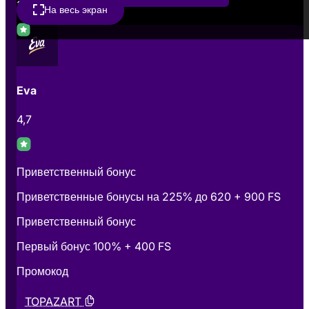
3,9
На весь экран
Eva
4,7
Приветственный бонус
Приветственные бонусы на 225% до 620 + 900 FS
Приветственный бонус
Первый бонус 100% + 400 FS
Промокод
TOPAZART