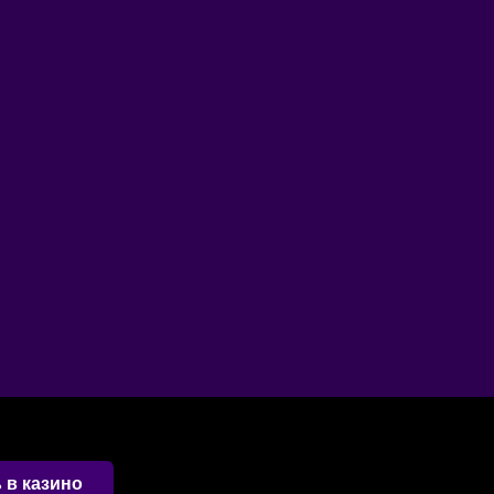
 в казино