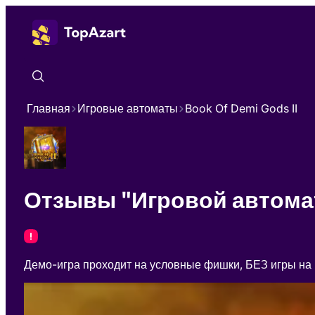
Главная
Игровые автоматы
Book Of Demi Gods II
Отзывы "Игровой автомат 
Демо-игра проходит на условные фишки,
БЕЗ игры на