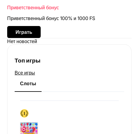
Приветственный бонус
Приветственный бонус 100% и 1000 FS
Играть
Нет новостей
Топ игры
Все игры
Слоты