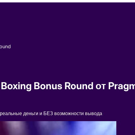
Round
Boxing Bonus Round от Pragm
 реальные деньги
и
БЕЗ возможности вывода