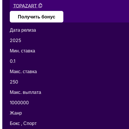
TOPAZART
Получить бонус
Дата релиза
2025
Мин. ставка
0.1
Макс. ставка
250
Макс. выплата
1000000
Жанр
Бокс
,
Спорт