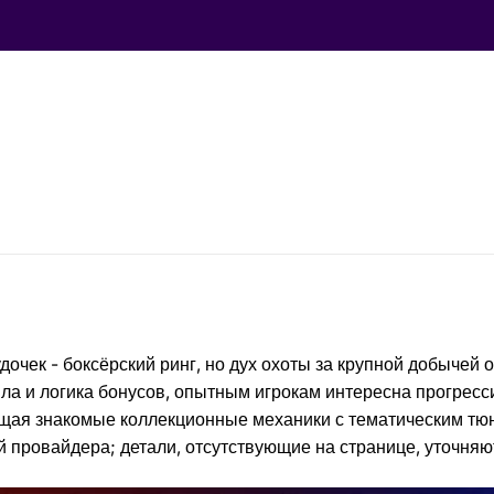
очек - боксёрский ринг, но дух охоты за крупной добычей о
ла и логика бонусов, опытным игрокам интересна прогрес
ающая знакомые коллекционные механики с тематическим тю
провайдера; детали, отсутствующие на странице, уточняют