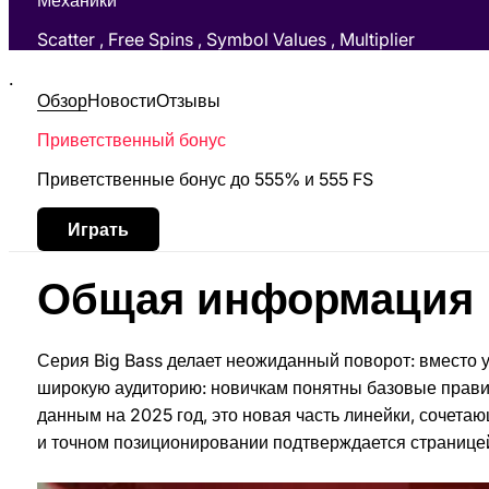
Scatter
,
Free Spins
,
Symbol Values
,
Multiplier
.
Обзор
Новости
Отзывы
Приветственный бонус
Приветственные бонус до 555% и 555 FS
Играть
Общая информация
Серия Big Bass делает неожиданный поворот: вместо уд
широкую аудиторию: новичкам понятны базовые прави
данным на 2025 год, это новая часть линейки, сочет
и точном позиционировании подтверждается страницей 