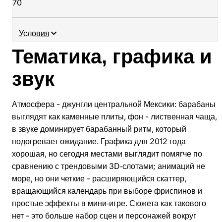
70
Условия
Тематика, графика и
Бонус доступен по пятницам и субботам. FS
начисляются в The Dog House Megaways. Размер
звук
зависит от суммы: от 1000 — 40% до 10 000 + 40 FS,
от 3000 — 50% до 20 000 + 50 FS, от 7000 — 60% до
Атмосфера - джунгли центральной Мексики: барабаны
50 000 + 50 FS, от 10 000 криптовалютой — 60% до 15
выглядят как каменные плиты, фон - лиственная чаща,
000 + 50 FS, от 15 000 криптовалютой — 60% до 30
в звуке доминирует барабанный ритм, который
000 + 60 FS, от 20 000 криптовалютой — 70% до 80
подогревает ожидание. Графика для 2012 года
000 + 70 FS. Вейджер разнится.
хорошая, но сегодня местами выглядит помягче по
сравнению с трендовыми 3D‑слотами; анимаций не
море, но они четкие - расширяющийся скаттер,
вращающийся календарь при выборе фриспинов и
простые эффекты в мини‑игре. Сюжета как такового
нет - это больше набор сцен и персонажей вокруг