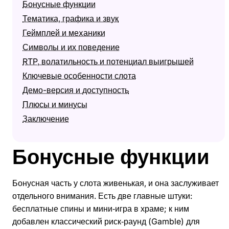
Бонусные функции
Тематика, графика и звук
Геймплей и меxаники
Символы и их поведение
RTP, волатильность и потенциал выигрышей
Ключевые особенности слота
Демо-версия и доступность
Плюсы и минусы
Заключение
Бонусные функции
Бонусная часть у слота живенькая, и она заслуживает
отдельного внимания. Есть две главные штуки:
бесплатные спины и мини‑игра в храме; к ним
добавлен классический риск‑раунд (Gamble) для