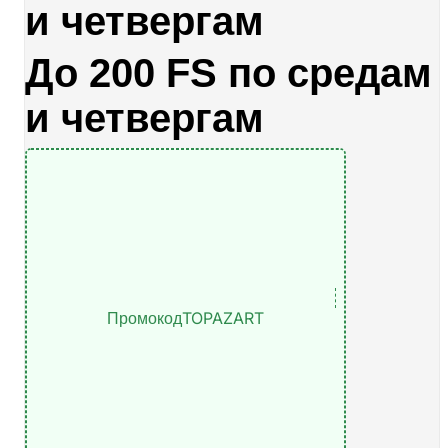
и четвергам
До 200 FS по средам
и четвергам
Промокод
TOPAZART