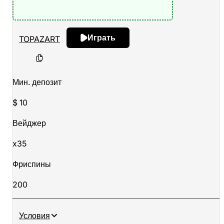
Играть
TOPAZART
Мин. депозит
$ 10
Вейджер
x35
Фриспины
200
Условия