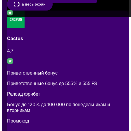
3,9
На весь экран
Cactus
4,7
Приветственный бонус
Приветственные бонус до 555% и 555 FS
Релоад фрибет
Бонус до 120% до 100 000 по понедельникам и
вторникам
Промокод