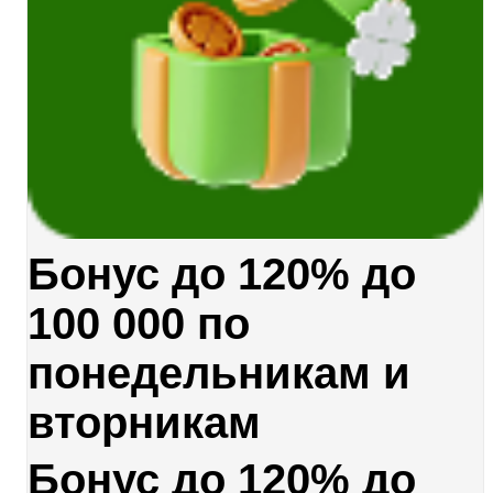
Бонус до 120% до
100 000 по
понедельникам и
вторникам
Бонус до 120% до