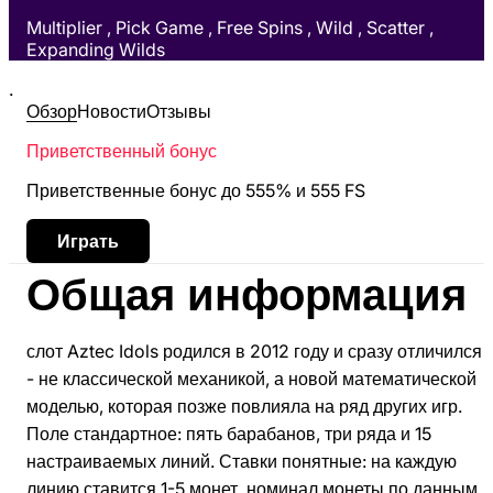
Multiplier
,
Pick Game
,
Free Spins
,
Wild
,
Scatter
,
Expanding Wilds
.
Обзор
Новости
Отзывы
Приветственный бонус
Приветственные бонус до 555% и 555 FS
Играть
Общая информация
слот Aztec Idols родился в 2012 году и сразу отличился
- не классической механикой, а новой математической
моделью, которая позже повлияла на ряд других игр.
Поле стандартное: пять барабанов, три ряда и 15
настраиваемых линий. Ставки понятные: на каждую
линию ставится 1-5 монет, номинал монеты по данным