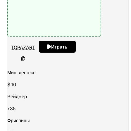
Играть
TOPAZART
Мин. депозит
$ 10
Вейджер
x35
Фриспины