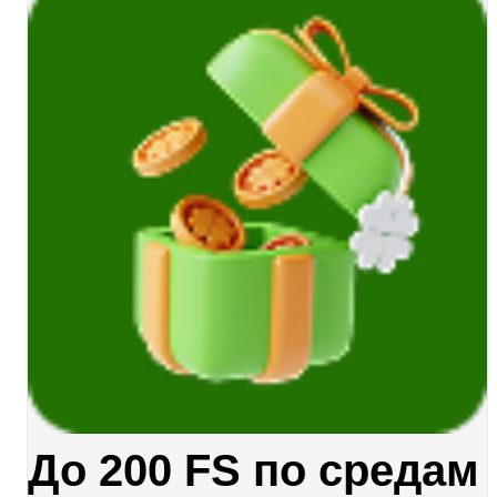
До 200 FS по средам