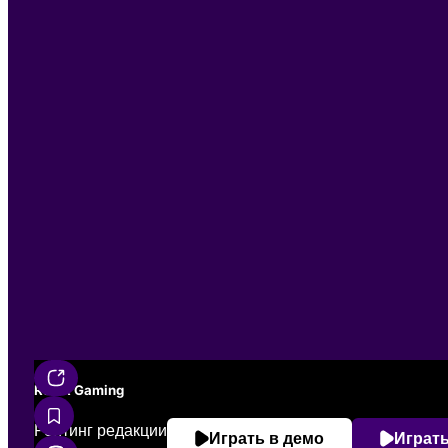
Relax Gaming
Рейтинг редакции
Играть в демо
Играть