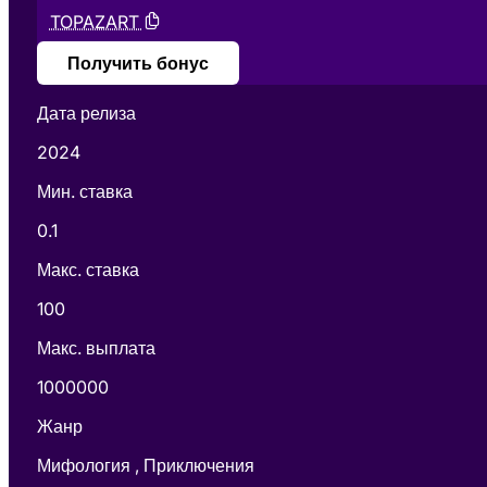
TOPAZART
Получить бонус
Дата релиза
2024
Мин. ставка
0.1
Макс. ставка
100
Макс. выплата
1000000
Жанр
Мифология
,
Приключения