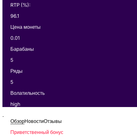
RTP (%):
96.1
Цена монеты
0.01
Барабаны
5
Ряды
5
Волатильность
high
.
Обзор
Новости
Отзывы
Приветственный бонус