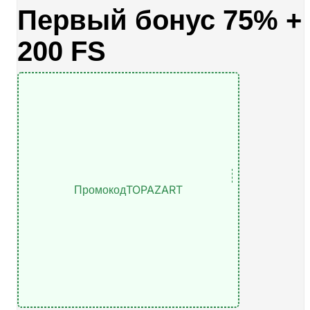
Первый бонус 75% +
200 FS
Промокод
TOPAZART