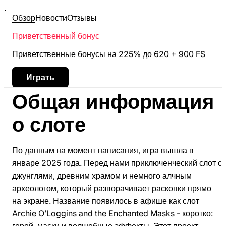
.
Обзор
Новости
Отзывы
Приветственный бонус
Приветственные бонусы на 225% до 620 + 900 FS
Играть
Общая информация
о слоте
По данным на момент написания, игра вышла в
январе 2025 года. Перед нами приключенческий слот с
джунглями, древним храмом и немного алчным
археологом, который разворачивает раскопки прямо
на экране. Название появилось в афише как слот
Archie O’Loggins and the Enchanted Masks - коротко: