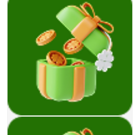
казино: За первый 100% + 400 FS. За второй — 75% +
200 FS. За третий — 50% + 300 FS.