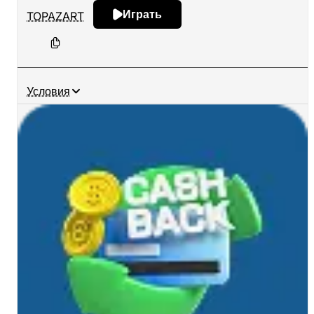
Играть
TOPAZART
Условия
Каждый понедельник и пятницу игроки получают
возможность активировать релоад бонус 50% к
депозиту