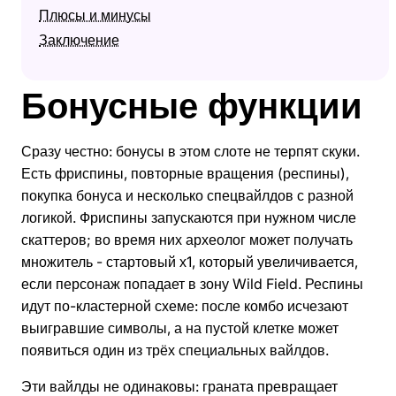
Плюсы и минусы
Заключение
Бонусные функции
Сразу честно: бонусы в этом слоте не терпят скуки.
Есть фриспины, повторные вращения (респины),
покупка бонуса и несколько спецвайлдов с разной
логикой. Фриспины запускаются при нужном числе
скаттеров; во время них археолог может получать
множитель - стартовый х1, который увеличивается,
если персонаж попадает в зону Wild Field. Респины
идут по-кластерной схеме: после комбо исчезают
выигравшие символы, а на пустой клетке может
появиться один из трёх специальных вайлдов.
Эти вайлды не одинаковы: граната превращает