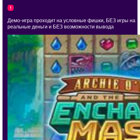
Демо-игра проходит на условные фишки,
БЕЗ игры на
реальные деньги
и
БЕЗ возможности вывода