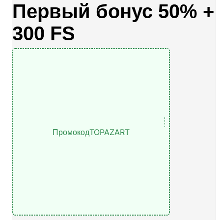
Первый бонус 50% +
300 FS
Промокод
TOPAZART