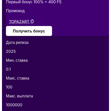
Первый бонус 100% + 400 FS
Промокод
TOPAZART
Получить бонус
Дата релиза
2025
Мин. ставка
0.1
Макс. ставка
100
Макс. выплата
1000000