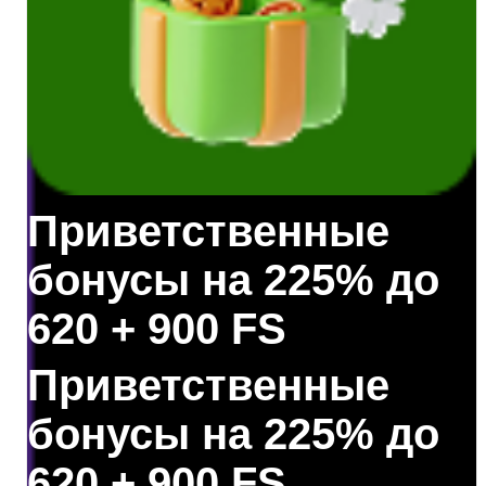
Приветственные
бонусы на 225% до
620 + 900 FS
Приветственные
бонусы на 225% до
620 + 900 FS