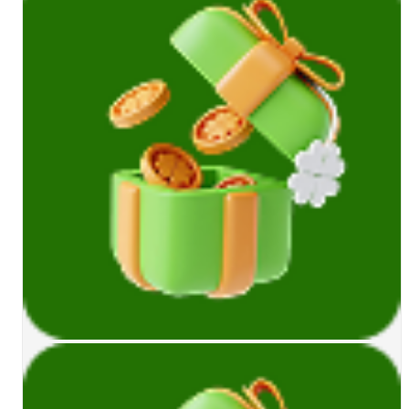
FS — 200 штук. Вейджер для FS — x50, для основного
бонуса — х40.