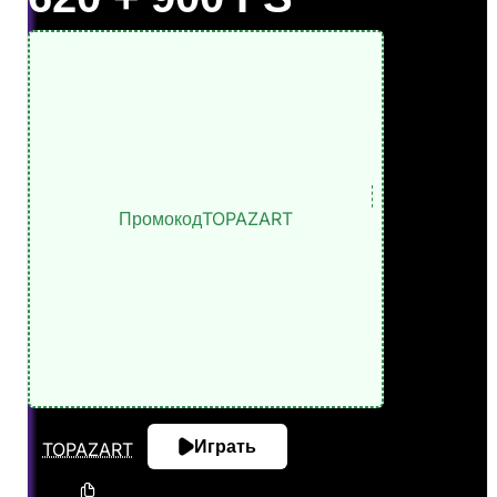
Промокод
TOPAZART
Играть
TOPAZART