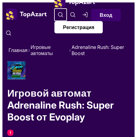
Вход
Регистрация
Игровые
Adrenaline Rush: Super
Главная
автоматы
Boost
Игровой автомат
Adrenaline Rush: Super
Boost от Evoplay