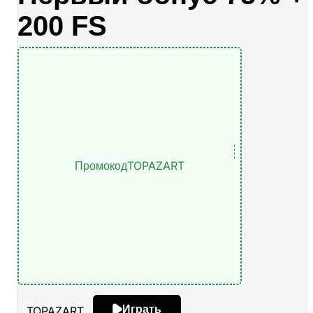
200 FS
Промокод
TOPAZART
Играть
TOPAZART