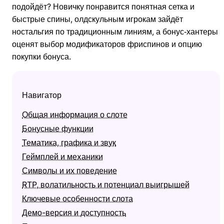
подойдёт? Новичку понравится понятная сетка и
быстрые спины, олдскульным игрокам зайдёт
ностальгия по традиционным линиям, а бонус‑хантеры
оценят выбор модификаторов фриспинов и опцию
покупки бонуса.
Навигатор
Общая информация о слоте
Бонусные функции
Тематика, графика и звук
Геймплей и меxаники
Символы и их поведение
RTP, волатильность и потенциал выигрышей
Ключевые особенности слота
Демо-версия и доступность