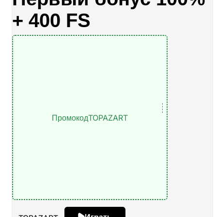
+ 400 FS
Промокод
TOPAZART
Играть