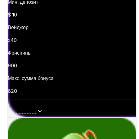
Мин. депозит
$ 10
Вейджер
x40
Фриспины
900
Макс. сумма бонуса
620
Условия
Приветственных бонуса для новых пользователей
казино: За первый 100% + 400 FS. За второй — 75% +