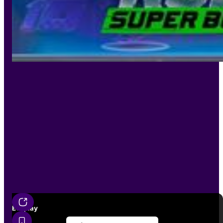
Evoplay