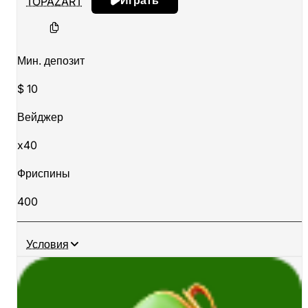
TOPAZART
Мин. депозит
$ 10
Вейджер
x40
Фриспины
400
Условия
Первый бонус для новых пользователей казино.
Доступен один раз. Количество FS может быть разным