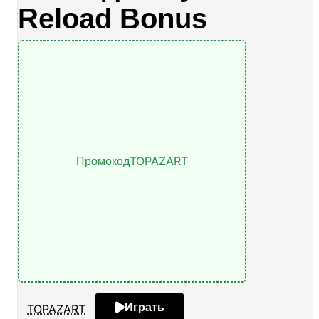
Reload Bonus
Промокод
TOPAZART
Играть
TOPAZART