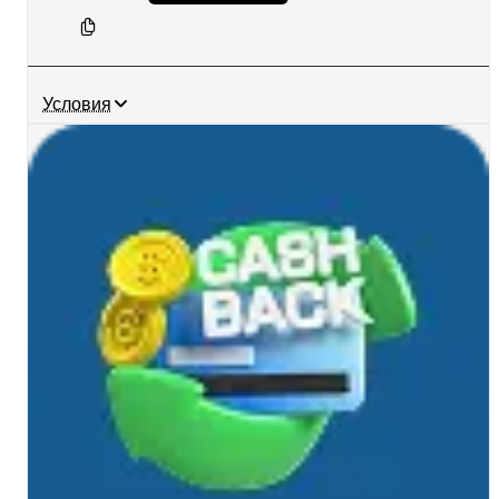
Условия
Каждый понедельник и пятницу игроки получают
возможность активировать релоад бонус 50% к
депозиту