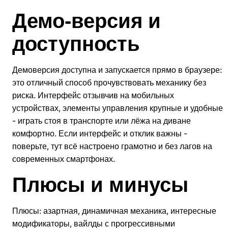
Демо-версия и
доступность
Демоверсия доступна и запускается прямо в браузере:
это отличный способ прочувствовать механику без
риска. Интерфейс отзывчив на мобильных
устройствах, элементы управления крупные и удобные
- играть стоя в транспорте или лёжа на диване
комфортно. Если интерфейс и отклик важны -
поверьте, тут всё настроено грамотно и без лагов на
современных смартфонах.
Плюсы и минусы
Плюсы: азартная, динамичная механика, интересные
модификаторы, вайлды с прогрессивными