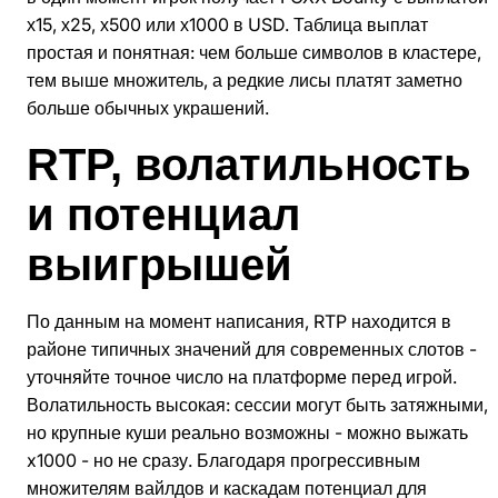
х15, х25, х500 или х1000 в USD. Таблица выплат
простая и понятная: чем больше символов в кластере,
тем выше множитель, а редкие лисы платят заметно
больше обычных украшений.
RTP, волатильность
и потенциал
выигрышей
По данным на момент написания, RTP находится в
районе типичных значений для современных слотов -
уточняйте точное число на платформе перед игрой.
Волатильность высокая: сессии могут быть затяжными,
но крупные куши реально возможны - можно выжать
x1000 - но не сразу. Благодаря прогрессивным
множителям вайлдов и каскадам потенциал для