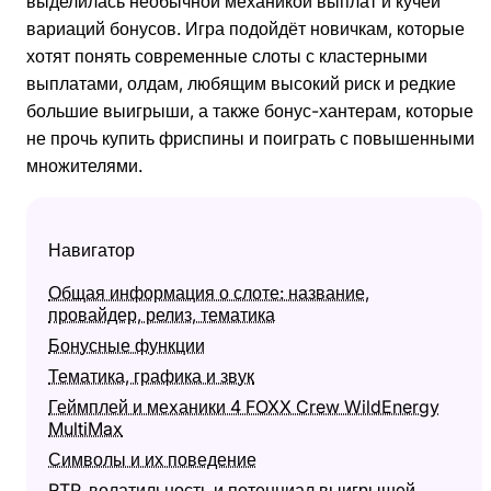
выделилась необычной механикой выплат и кучей
вариаций бонусов. Игра подойдёт новичкам, которые
хотят понять современные слоты с кластерными
выплатами, олдам, любящим высокий риск и редкие
большие выигрыши, а также бонус-хантерам, которые
не прочь купить фриспины и поиграть с повышенными
множителями.
Навигатор
Общая информация о слоте: название,
провайдер, релиз, тематика
Бонусные функции
Тематика, графика и звук
Геймплей и меxаники 4 FOXX Crew WildEnergy
MultiMax
Символы и их поведение
RTP, волатильность и потенциал выигрышей