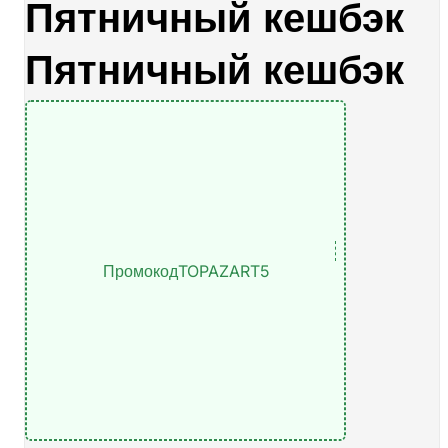
Пятничный кешбэк
Пятничный кешбэк
Промокод
TOPAZART5