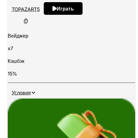
Играть
TOPAZART5
Вейджер
x7
Кэшбэк
15%
Условия
Каждую пятницу казино возвращает вам кешбэк до
15% — чем выше ваш уровень лояльности, тем
больше процент.
Отыгрывается он с вейджером x7 и
только в слотах из раздела «Отыгрыш бонуса» (можно
найти в боковом меню: Казино → Отыгрыш бонуса),