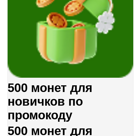
500 монет для
новичков по
промокоду
500 монет для