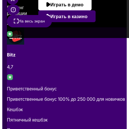
Играть в демо
Рейтинг
редакции
Играть в казино
На весь экран
4,3
Bitz
4,7
Приветственный бонус
Приветственные бонус 100% до 250 000 для новичков
Кешбэк
Пятничный кешбэк