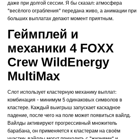
даже при долгой сессии. Я бы сказал: атмосфера
"весёлого ограбления" передана живо, а анимации при
больших выплатах делают момент приятным.
Геймплей и
меxаники 4 FOXX
Crew WildEnergy
MultiMax
Слот использует кластерную механику выплат:
комбинация - минимум 5 одинаковых символов в
кластере. Каждый выигрыш запускает каскадное
падение, после чего на поле может появиться вайлд.
Вайлды активируют прогрессивный множитель
барабана, он применяется к кластерам на своём
участке; вайлды могут приходить с "жизнями" и