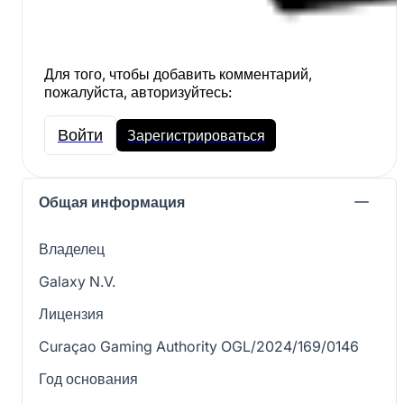
Для того, чтобы добавить комментарий,
пожалуйста, авторизуйтесь:
Войти
Зарегистрироваться
Общая информация
Владелец
Galaxy N.V.
Лицензия
Curaçao Gaming Authority
OGL/2024/169/0146
Год основания