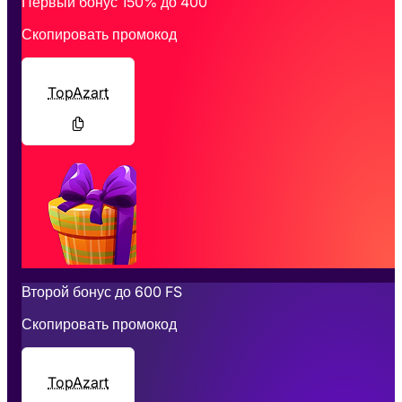
Первый бонус 150% до 400
Скопировать промокод
TopAzart
Второй бонус до 600 FS
Скопировать промокод
TopAzart