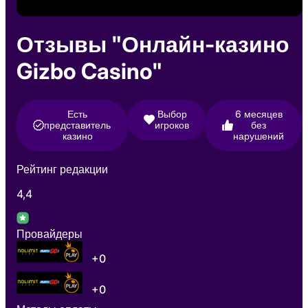
Отзывы "Онлайн-казино
Gizbo Casino"
Есть
Выбор
6 месяцев
представитель
игроков
без
казино
нарушений
Рейтинг редакции
4,4
Провайдеры
+0
+0