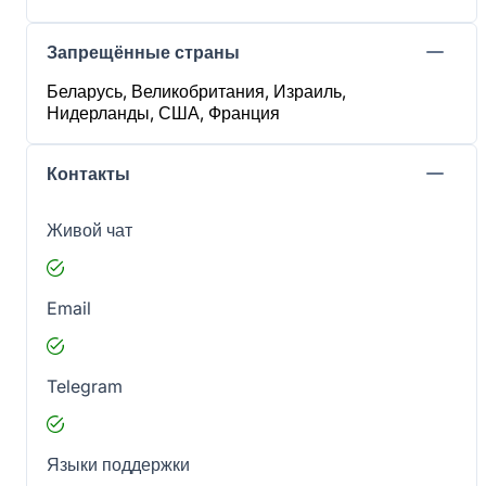
Запрещённые страны
Беларусь,
Великобритания,
Израиль,
Нидерланды,
США,
Франция
Контакты
Живой чат
Email
Telegram
Языки поддержки