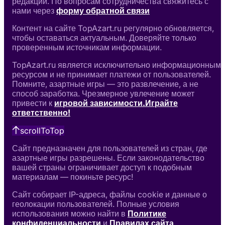
редакции. По вопросам сотрудничества свяжитесь с
нами через
форму обратной связи
Контент на сайте TopAzart.ru регулярно обновляется,
чтобы оставаться актуальным. Доверяйте только
проверенным источникам информации.
TopAzart.ru является исключительно информационным
ресурсом и не принимает платежи от пользователей.
Помните, азартные игры — это развлечение, а не
способ заработка. Чрезмерное увлечение может
привести к
игровой зависимости.
Играйте
ответственно!
scrollToTop
Сайт предназначен для пользователей из стран, где
азартные игры разрешены. Если законодательство
вашей страны ограничивает доступ к подобным
материалам — покиньте ресурс!
Сайт собирает IP-адреса, файлы cookie и данные о
геолокации пользователей. Полные условия
использования можно найти в
Политике
конфиденциальности
и
Правилах сайта