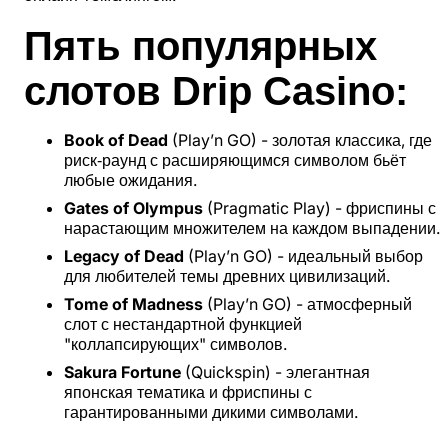
Пять популярных
слотов Drip Casino:
Book of Dead
(Play’n GO) - золотая классика, где
риск‑раунд с расширяющимся символом бьёт
любые ожидания.
Gates of Olympus
(Pragmatic Play) - фриспины с
нарастающим множителем на каждом выпадении.
Legacy of Dead
(Play’n GO) - идеальный выбор
для любителей темы древних цивилизаций.
Tome of Madness
(Play’n GO) - атмосферный
слот с нестандартной функцией
"коллапсирующих" символов.
Sakura Fortune
(Quickspin) - элегантная
японская тематика и фриспины с
гарантированными дикими символами.