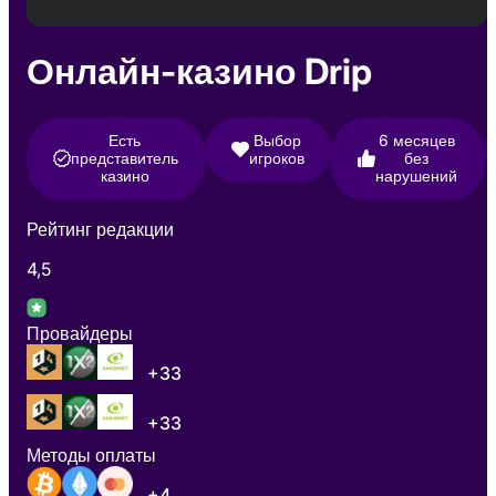
Онлайн-казино Drip
Есть
Выбор
6 месяцев
представитель
игроков
без
казино
нарушений
Рейтинг редакции
4,5
Провайдеры
+33
+33
Методы оплаты
+4