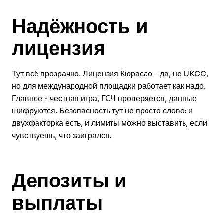
Надёжность и
лицензия
Тут всё прозрачно. Лицензия Кюрасао - да, не UKGC,
но для международной площадки работает как надо.
Главное - честная игра, ГСЧ проверяется, данные
шифруются. Безопасность тут не просто слово: и
двухфакторка есть, и лимиты можно выставить, если
чувствуешь, что заигрался.
Депозиты и
выплаты