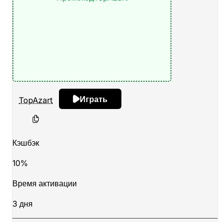
Играть
TopAzart
Кэшбэк
10%
Время активации
3 дня