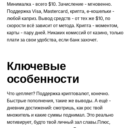
Минималка - всего $10. Зачисление - мгновенно.
Поддержка Visa, Mastercard, крипта, e-кошельки -
любой каприз. Вывод средств - от тех же $10, по
скорости всё зависит от метода. Крипта - моментом,
карты - пару дней. Никаких комиссий от казино, только
плати за свои удобства, если банк захочет.
Ключевые
особенности
Что цепляет? Поддержка криптовалют, конечно.
Быстрые пополнения, такие же выводы. А ещё -
дневник достижений: смотришь, как рос твой
множитель и какие суммы поднимал. Это реально
мотивирует, будто твой личный зал славы.
Плюс,