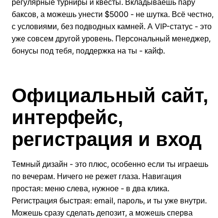
регулярные турниры и квесты. Вкладываешь пару
баксов, а можешь унести $5000 - не шутка. Всё честно,
с условиями, без подводных камней. А VIP-статус - это
уже совсем другой уровень. Персональный менеджер,
бонусы под тебя, поддержка на ты - кайф.
Официальный сайт,
интерфейс,
регистрация и вход
Темный дизайн - это плюс, особенно если ты играешь
по вечерам. Ничего не режет глаза. Навигация
простая: меню слева, нужное - в два клика.
Регистрация быстрая: email, пароль, и ты уже внутри.
Можешь сразу сделать депозит, а можешь сперва