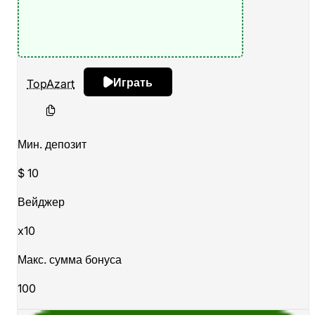
Играть
TopAzart
Мин. депозит
$ 10
Вейджер
x10
Макс. сумма бонуса
100