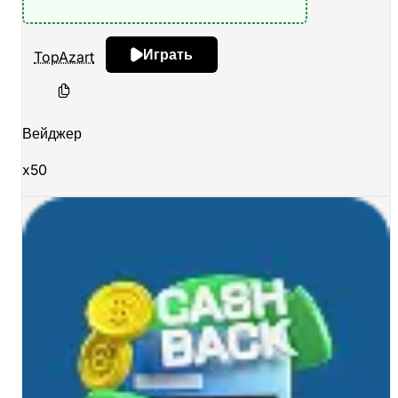
Играть
TopAzart
Вейджер
x50