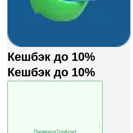
Кешбэк до 10%
Кешбэк до 10%
Промокод
TopAzart