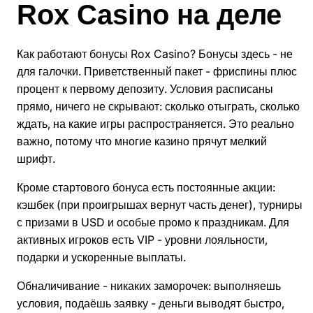
Rox Casino на деле
Как работают бонусы Rox Casino? Бонусы здесь - не
для галочки. Приветственный пакет - фриспины плюс
процент к первому депозиту. Условия расписаны
прямо, ничего не скрывают: сколько отыграть, сколько
ждать, на какие игры распространяется. Это реально
важно, потому что многие казино прячут мелкий
шрифт.
Кроме стартового бонуса есть постоянные акции:
кэшбек (при проигрышах вернут часть денег), турниры
с призами в USD и особые промо к праздникам. Для
активных игроков есть VIP - уровни лояльности,
подарки и ускоренные выплаты.
Обналичивание - никаких заморочек: выполняешь
условия, подаёшь заявку - деньги выводят быстро,