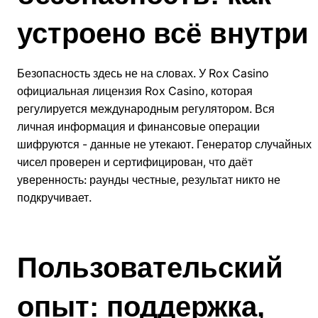
устроено всё внутри
Безопасность здесь не на словах. У Rox Casino
официальная лицензия Rox Casino, которая
регулируется международным регулятором. Вся
личная информация и финансовые операции
шифруются - данные не утекают. Генератор случайных
чисел проверен и сертифицирован, что даёт
уверенность: раунды честные, результат никто не
подкручивает.
Пользовательский
опыт: поддержка,