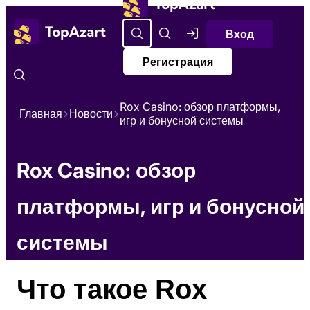
Вход
Регистрация
Rox Casino: обзор платформы,
Главная
Новости
игр и бонусной системы
Rox Casino: обзор
платформы, игр и бонусной
системы
Что такое Rox