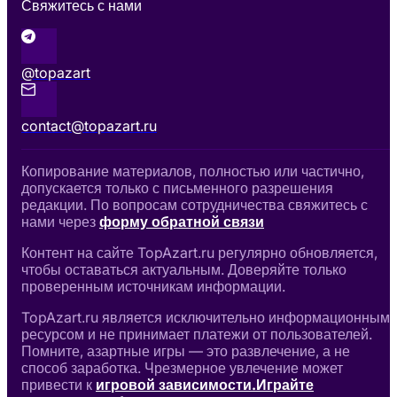
Свяжитесь с нами
@topazart
contact@topazart.ru
Копирование материалов, полностью или частично,
допускается только с письменного разрешения
редакции. По вопросам сотрудничества свяжитесь с
нами через
форму обратной связи
Контент на сайте TopAzart.ru регулярно обновляется,
чтобы оставаться актуальным. Доверяйте только
проверенным источникам информации.
TopAzart.ru является исключительно информационным
ресурсом и не принимает платежи от пользователей.
Помните, азартные игры — это развлечение, а не
способ заработка. Чрезмерное увлечение может
привести к
игровой зависимости.
Играйте