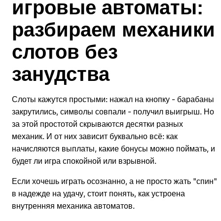
игровые автоматы:
разбираем механики
слотов без
занудства
Слоты кажутся простыми: нажал на кнопку - барабаны
закрутились, символы совпали - получил выигрыш. Но
за этой простотой скрываются десятки разных
механик. И от них зависит буквально всё: как
начисляются выплаты, какие бонусы можно поймать, и
будет ли игра спокойной или взрывной.
Если хочешь играть осознанно, а не просто жать "спин"
в надежде на удачу, стоит понять, как устроена
внутренняя механика автоматов.