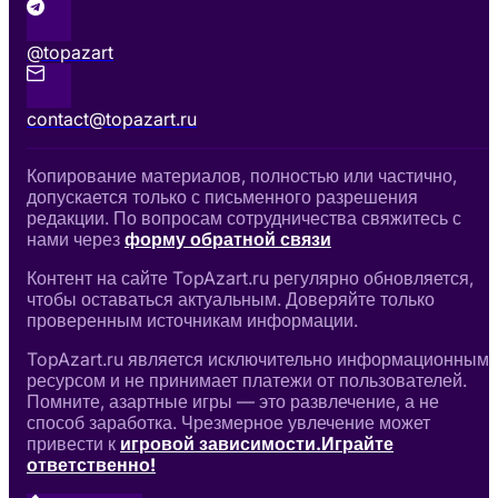
@topazart
contact@topazart.ru
Копирование материалов, полностью или частично,
допускается только с письменного разрешения
редакции. По вопросам сотрудничества свяжитесь с
нами через
форму обратной связи
Контент на сайте TopAzart.ru регулярно обновляется,
чтобы оставаться актуальным. Доверяйте только
проверенным источникам информации.
TopAzart.ru является исключительно информационным
ресурсом и не принимает платежи от пользователей.
Помните, азартные игры — это развлечение, а не
способ заработка. Чрезмерное увлечение может
привести к
игровой зависимости.
Играйте
ответственно!