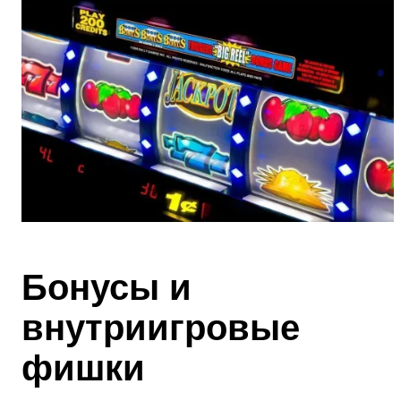
Бонусы и
внутриигровые
фишки