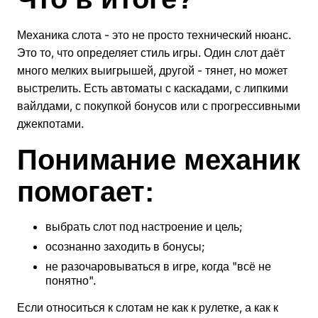
Механика слота - это не просто технический нюанс.
Это то, что определяет стиль игры. Один слот даёт
много мелких выигрышей, другой - тянет, но может
выстрелить. Есть автоматы с каскадами, с липкими
вайлдами, с покупкой бонусов или с прогрессивными
джекпотами.
Понимание механик
помогает:
выбрать слот под настроение и цель;
осознанно заходить в бонусы;
не разочаровываться в игре, когда "всё не
понятно".
Если относиться к слотам не как к рулетке, а как к