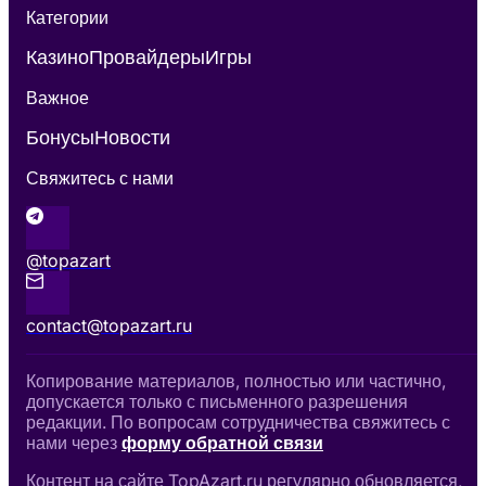
Категории
Казино
Провайдеры
Игры
Важное
Бонусы
Новости
Свяжитесь с нами
@topazart
contact@topazart.ru
Копирование материалов, полностью или частично,
допускается только с письменного разрешения
редакции. По вопросам сотрудничества свяжитесь с
нами через
форму обратной связи
Контент на сайте TopAzart.ru регулярно обновляется,