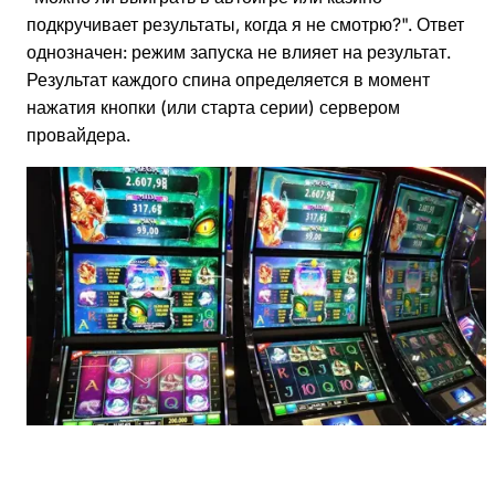
подкручивает результаты, когда я не смотрю?". Ответ
однозначен: режим запуска не влияет на результат.
Результат каждого спина определяется в момент
нажатия кнопки (или старта серии) сервером
провайдера.