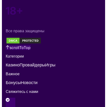
18+
Все права защищены
scrollToTop
Категории
Казино
Провайдеры
Игры
Важное
Бонусы
Новости
Свяжитесь с нами