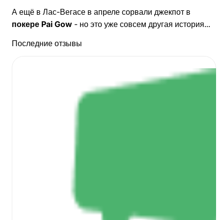
А ещё в Лас-Вегасе в апреле сорвали джекпот в
покере Pai Gow
- но это уже совсем другая история...
Последние отзывы