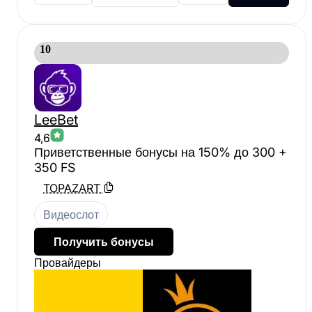
10
LeeBet
4,6
Приветственные бонусы на 150% до 300 +
350 FS
TOPAZART
Видеослот
Получить бонусы
Провайдеры