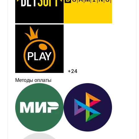
+24
Методы оплаты