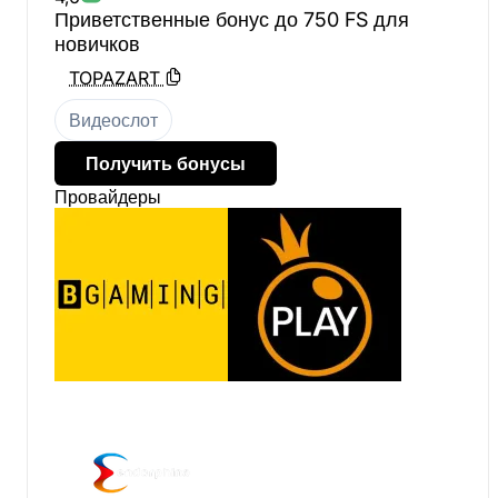
Приветственные бонус до 750 FS для
новичков
TOPAZART
Видеослот
Получить бонусы
Провайдеры