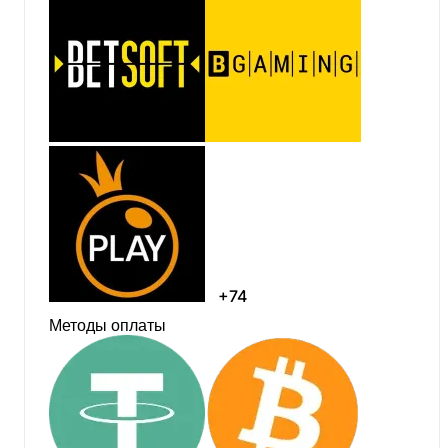
+74
Методы оплаты