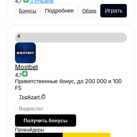
4,7
0 отзывов
Подробнее
Играть
Бонусы
Обзор
4
Mostbet
4,7
Приветственные бонус, до 200 000 и 100
FS
TopAzart
Видеослот
Получить бонусы
Провайдеры