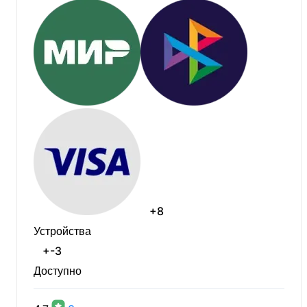
+8
Устройства
+-3
Доступно