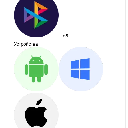
+8
Устройства