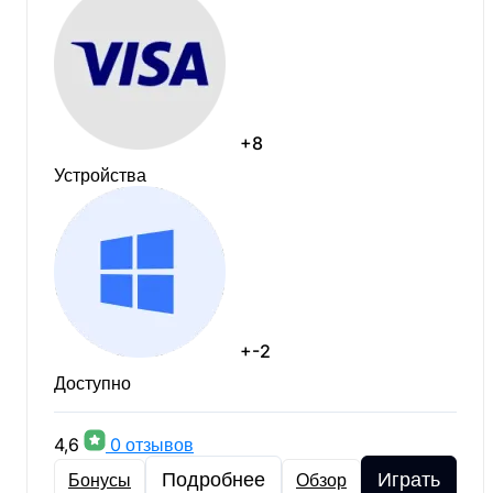
+8
Устройства
+-2
Доступно
4,6
0 отзывов
Подробнее
Играть
Бонусы
Обзор