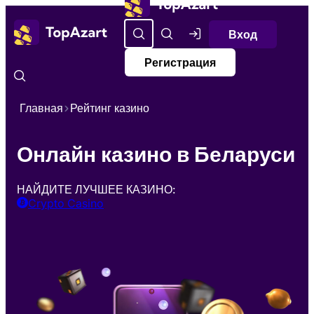
Вход
Регистрация
Главная
Рейтинг казино
Онлайн казино в Беларуси
НАЙДИТЕ ЛУЧШЕЕ КАЗИНО:
Crypto Casino