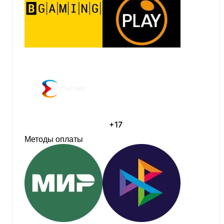
+17
Методы оплаты