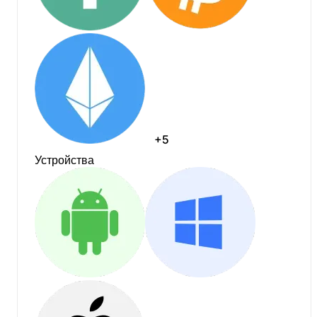
+5
Устройства