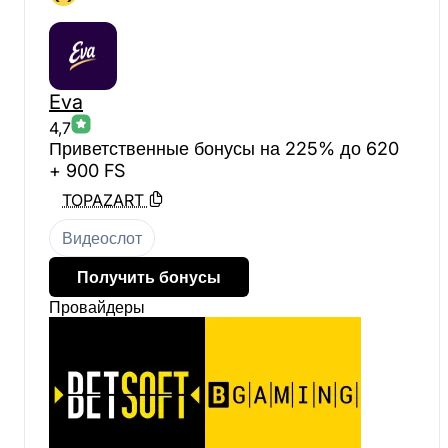
Eva
4,7
Приветственные бонусы на 225% до 620
+ 900 FS
TOPAZART
Видеослот
Получить бонусы
Провайдеры